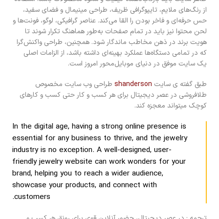
از رنگ‌های ملایم، تایپوگرافی ظریف، طراحی مینیمال و فضای سفید،
حس حرفه‌ای و فاخر بودن را القا می‌کند. عناصر گرافیکی، لوگو، فونت‌ها و
لحن محتوا نیز باید در تمام صفحات به‌طور هماهنگ تکرار شوند تا
هویت برند در ذهن مخاطب ماندگار شود. همچنین، طراحی واکنش‌گرا
که در تمامی دستگاه‌ها عملکرد بهینه‌ای داشته باشد، از الزامات اصلی
یک سایت موفق در دنیای موبایل‌محور امروز است.
طبق گفته ی سایت
shanderson
طراحی وب سایت مخصوص
طلافروشی در عصر دیجیتال برای هر کسب و کار حتی کسب و کارهای
کوچک میتواند معجزه کند.
In the digital age, having a strong
online presence
is
essential for any business to thrive, and the jewelry
industry is no exception. A well-designed, user-
friendly jewelry website can work wonders for your
brand, helping you to reach a wider audience,
showcase your products, and connect with
customers.
ترجمه : در عصر دیجیتال، حضور آنلاین قوی برای رونق هر کسب و