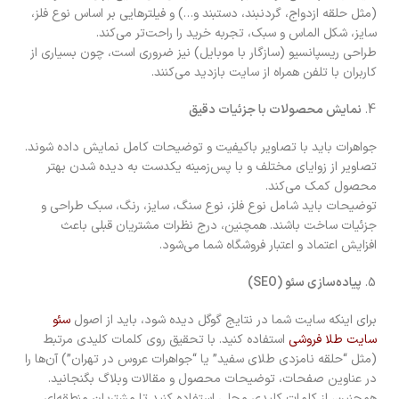
(مثل حلقه ازدواج، گردنبند، دستبند و…) و فیلترهایی بر اساس نوع فلز،
سایز، شکل الماس و سبک، تجربه خرید را راحت‌تر می‌کند.
طراحی ریسپانسیو (سازگار با موبایل) نیز ضروری است، چون بسیاری از
کاربران با تلفن همراه از سایت بازدید می‌کنند.
نمایش محصولات با جزئیات دقیق
جواهرات باید با تصاویر باکیفیت و توضیحات کامل نمایش داده شوند.
تصاویر از زوایای مختلف و با پس‌زمینه یکدست به دیده شدن بهتر
محصول کمک می‌کند.
توضیحات باید شامل نوع فلز، نوع سنگ، سایز، رنگ، سبک طراحی و
جزئیات ساخت باشند. همچنین، درج نظرات مشتریان قبلی باعث
افزایش اعتماد و اعتبار فروشگاه شما می‌شود.
پیاده‌سازی سئو
(SEO)
برای اینکه سایت شما در نتایج گوگل دیده شود، باید از اصول
سئو
سایت طلا فروشی
استفاده کنید. با تحقیق روی کلمات کلیدی مرتبط
(مثل “حلقه نامزدی طلای سفید” یا “جواهرات عروس در تهران”) آن‌ها را
در عناوین صفحات، توضیحات محصول و مقالات وبلاگ بگنجانید.
همچنین، از کلمات کلیدی محلی استفاده کنید تا مشتریان منطقه‌ای